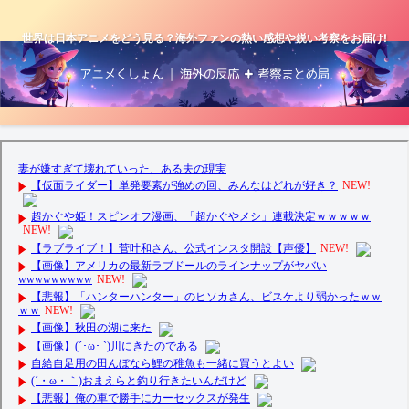
世界は日本アニメをどう見る？海外ファンの熱い感想や鋭い考察をお届け!