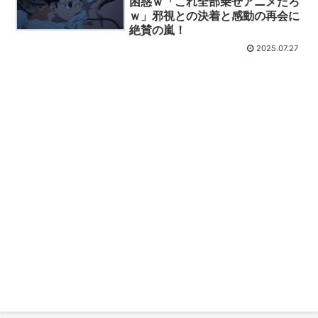
困惑ｗ「これ全部乗せアニメだろ
ｗ」邪視との決着と感動の再会に
絶賛の嵐！
2025.07.27