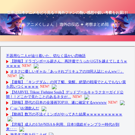
世界は日本アニメをどう見る？海外ファンの熱い感想や鋭い考察をお届け!