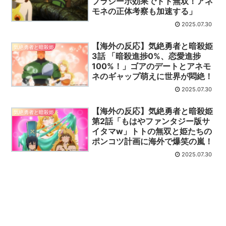
プラシーボ効果でトト無双！アネ
モネの正体考察も加速する」
2025.07.30
【海外の反応】気絶勇者と暗殺姫
気絶勇者と暗殺姫
3話 「暗殺進捗0%、恋愛進捗
100%！」ゴアのデートとアネモ
ネのギャップ萌えに世界が悶絶！
2025.07.30
【海外の反応】気絶勇者と暗殺姫
気絶勇者と暗殺姫
第2話「もはやファンタジー版サ
イタマw」トトの無双と姫たちの
ポンコツ計画に海外で爆笑の嵐！
2025.07.30