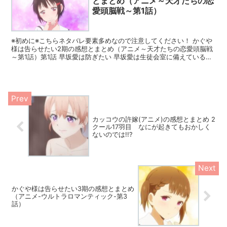
とまとめ（アニメ～天才たちの恋
愛頭脳戦～第1話）
※初めに※こちらネタバレ要素多めなので注意してください！ かぐや
様は告らせたい2期の感想とまとめ（アニメ～天才たちの恋愛頭脳戦
～第1話）第1話 早坂愛は防ぎたい 早坂愛は生徒会室に備えているコ
ーヒーをすり替えていた。 白銀御行はい...
カッコウの許嫁(アニメ)の感想とまとめ 2
クール17羽目 なにが起きてもおかしく
ないのでは!!?
かぐや様は告らせたい3期の感想とまとめ
（アニメ-ウルトラロマンティック-第3
話）