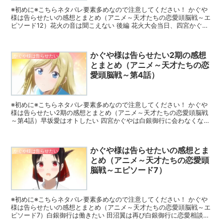
※初めに※こちらネタバレ要素多めなので注意してください！ かぐや
様は告らせたいの感想とまとめ（アニメ～天才たちの恋愛頭脳戦～エ
ピソード12）花火の音は聞こえない 後編 花火大会当日、四宮かぐや
は行くことを許されなかった。 浴衣を着たままベッ...
かぐや様は告らせたい2期の感想
かぐや様は告らせたい
とまとめ（アニメ～天才たちの恋
愛頭脳戦～第4話）
※初めに※こちらネタバレ要素多めなので注意してください！ かぐや
様は告らせたい2期の感想とまとめ（アニメ～天才たちの恋愛頭脳戦
～第4話）早坂愛はオトしたい 四宮かぐやは白銀御行に会わなくなっ
て3日経過していた。 四宮かぐやは白銀御行...
かぐや様は告らせたいの感想とま
かぐや様は告らせたい
とめ（アニメ～天才たちの恋愛頭
脳戦～エピソード7）
※初めに※こちらネタバレ要素多めなので注意してください！ かぐや
様は告らせたいの感想とまとめ（アニメ～天才たちの恋愛頭脳戦～エ
ピソード7）白銀御行は働きたい 田沼翼は再び白銀御行に恋愛相談を