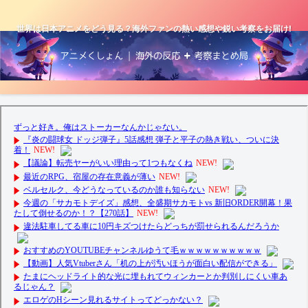
世界は日本アニメをどう見る？海外ファンの熱い感想や鋭い考察をお届け!