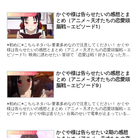
しに来る。 その相談とは田沼 翼が柏木渚と手をつ...
かぐや様は告らせたいの感想とま
かぐや様は告らせたい
とめ（アニメ～天才たちの恋愛頭
脳戦～エピソード1）
※初めに※こちらネタバレ要素多めなので注意してください！ かぐや
様は告らせたいの感想とまとめ（アニメ～天才たちの恋愛頭脳戦～エ
ピソード1）映画に誘わせたい 冒頭で「恋愛は戦！好きになった方が
負けである」というナレーションから始まる。 4大財...
かぐや様は告らせたいの感想とま
かぐや様は告らせたい
とめ（アニメ～天才たちの恋愛頭
脳戦～エピソード9）
※初めに※こちらネタバレ要素多めなので注意してください！ かぐや
様は告らせたいの感想とまとめ（アニメ～天才たちの恋愛頭脳戦～エ
ピソード9）かぐや様は送りたい 台風のせいで電車が止まっている。
白銀御行が困り果てていた所、四宮かぐやや車で...
かぐや様は告らせたい2期の感想
かぐや様は告らせたい