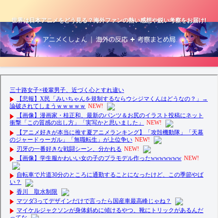
世界は日本アニメをどう見る？海外ファンの熱い感想や鋭い考察をお届け!