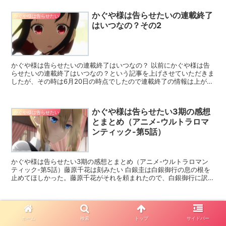
かぐや様は告らせたいの連載終了
かぐや様は告らせたい
はいつなの？その2
かぐや様は告らせたいの連載終了はいつなの？ 以前にかぐや様は告
らせたいの連載終了はいつなの？という記事を上げさせていただきま
したが、その時は6月20日の時点でしたので連載終了の情報は上がっ
ていませんでしたが、あれから数日後に連載終了の情報が...
かぐや様は告らせたい3期の感想
かぐや様は告らせたい
とまとめ（アニメ-ウルトラロマ
ンティック-第5話）
かぐや様は告らせたい3期の感想とまとめ（アニメ-ウルトラロマン
ティック-第5話）藤原千花は刻みたい 白銀圭は白銀御行の息の根を
止めてほしかった。藤原千花がそれを頼まれたので、白銀御行に訳を
聞いた。白銀御行はラップの練習をしていたのだが、そのラップで早
坂愛に伝えたいことがあるのだと説明するのであった。藤原千花は白
銀御行の伝えたい大切なものの…
かぐや様は告らせたい3期の感想
かぐや様は告らせたい
とまとめ（アニメ-ウルトラロマ
ホーム
検索
トップ
サイドバー