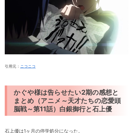
引用元：
ニコニコ
かぐや様は告らせたい2期の感想と
まとめ（アニメ～天才たちの恋愛頭
脳戦～第11話）白銀御行と石上優
石上優は1ヶ月の停学処分になった。