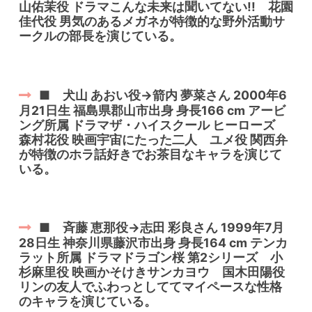
山佑茉役 ドラマこんな未来は聞いてない!! 花園
佳代役 男気のあるメガネが特徴的な野外活動サ
ークルの部長を演じている。
■ 犬山 あおい役→箭内 夢菜さん 2000年6
月21日生 福島県郡山市出身 身長166 cm アービ
ング所属 ドラマザ・ハイスクール ヒーローズ
森村花役 映画宇宙にたった二人 ユメ役 関西弁
が特徴のホラ話好きでお茶目なキャラを演じて
いる。
■ 斉藤 恵那役→志田 彩良さん 1999年7月
28日生 神奈川県藤沢市出身 身長164 cm テンカ
ラット所属 ドラマドラゴン桜 第2シリーズ 小
杉麻里役 映画かそけきサンカヨウ 国木田陽役
リンの友人でふわっとしててマイペースな性格
のキャラを演じている。