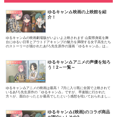
ゆるキャン△映画の上映館を紹
ゆるキャン△
介！
ゆるキャン△の映画劇場版がいよいよ上映されます 山梨県身延を舞
台にゆるい日常とアウトドアキャンプの魅力を満喫する女子高生たち
のストーリーが描かれたあfろ先生原作の漫画「ゆるキャン△」はテ
レビアニメ化され、とても人気が出ましたが、第2期を終え...
ゆるキャン△アニメの声優を知ろ
ゆるキャン△
う！2～一覧～
ゆるキャン△アニメの映画は最高！ 7月に入り既に全国で上映されて
いるあfろ先生原作の「ゆるキャン△」ですが、早速観に行かれた
方々が、面白かったとか最高でしたという感想を呟いておられました
ね！ 場所によってなのか分かりませんが、パンフレット...
ゆるキャン△(映画)のコラボ商品
ゆるキャン△