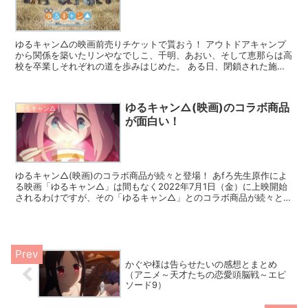
ゆるキャン△の映画前売りチケットで貰おう！ アウトドアキャンプ
から関係を築いたリンやなでしこ、千明、あおい、そして恵那らは高
校を卒業しそれぞれの道を歩みはじめた。 ある日、閉鎖された施設
の再開発計画を担当していた千明からリンにメッセージが届...
ゆるキャン△(映画)のコラボ商品
ゆるキャン△
が面白い！
ゆるキャン△(映画)のコラボ商品が続々と登場！ あfろ先生原作によ
る映画「ゆるキャン△」は間もなく2022年7月1日（金）に上映開始
されるわけですが、その「ゆるキャン△」とのコラボ商品が続々と販
売されています。 やはり「ゆるキャン△」の人気...
かぐや様は告らせたいの感想とまとめ
（アニメ～天才たちの恋愛頭脳戦～エピ
ソード9）