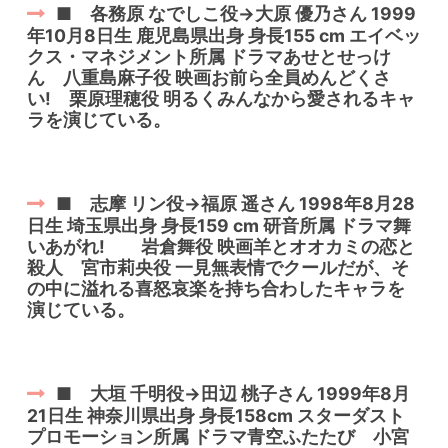
■ 各務原 なでしこ役→大原 優乃さん 1999
年10月8日生 鹿児島県出身 身長155 cm エイベッ
クス・マネジメント所属 ドラマあせとせっけ
ん 八重島麻子役 映画お前ら全員めんどくさ
い! 栗原理穂役 明るくみんなから愛されるキャ
ラを演じている。
■ 志摩 リン役→福原 遥さん 1998年8月28
日生 埼玉県出身 身長159 cm 研音所属 ドラマ舞
いあがれ! 岩倉舞役 映画羊とオオカミの恋と
殺人 宮市莉央役 一見無表情でクールだが、そ
の中に溢れる喜怒哀楽を持ち合わしたキャラを
演じている。
■ 大垣 千明役→田辺 桃子さん 1999年8月
21日生 神奈川県出身 身長158cm スターダスト
プロモーション所属 ドラマ青空ふたたび 小宮