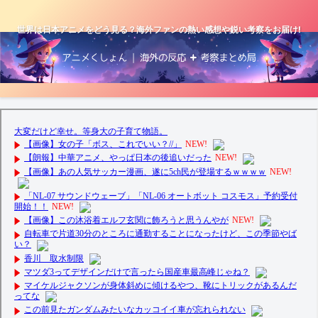
世界は日本アニメをどう見る？海外ファンの熱い感想や鋭い考察をお届け!