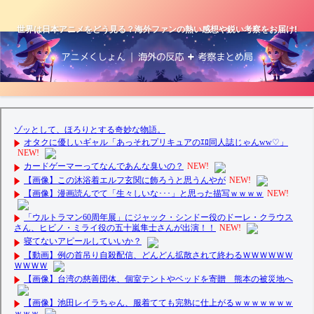
世界は日本アニメをどう見る？海外ファンの熱い感想や鋭い考察をお届け!