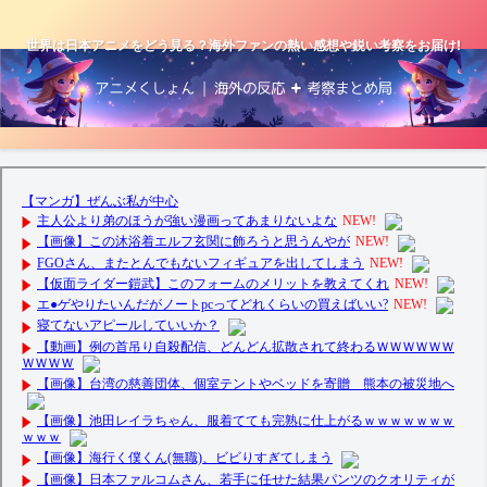
世界は日本アニメをどう見る？海外ファンの熱い感想や鋭い考察をお届け!