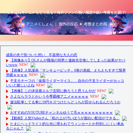
世界は日本アニメをどう見る？海外ファンの熱い感想や鋭い考察をお届け!