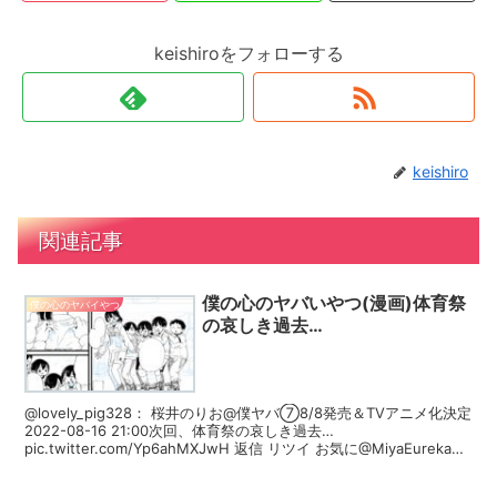
keishiroをフォローする
keishiro
関連記事
僕の心のヤバいやつ(漫画)体育祭
僕の心のヤバイやつ
の哀しき過去…
@lovely_pig328： 桜井のりお@僕ヤバ⑦8/8発売＆TVアニメ化決定
2022-08-16 21:00次回、体育祭の哀しき過去…
pic.twitter.com/Yp6ahMXJwH 返信 リツイ お気に@MiyaEureka：
MIYA 2022-08-16 21:02この二人に挟まれる京ちゃん、うらやま 返
信 リツイ