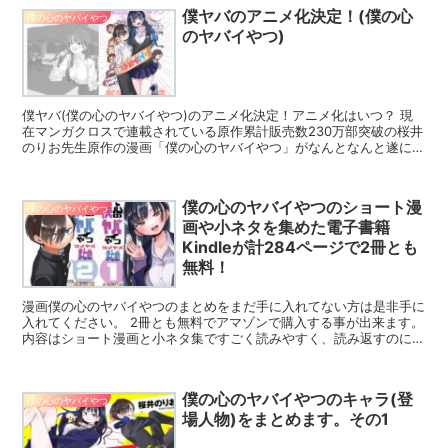
僕ヤバのアニメ化決定！(僕の心
僕の心のヤバイやつ
のヤバイやつ)
僕ヤバ(僕の心のヤバイやつ)のアニメ化決定！アニメ化はいつ？ 現
在マンガクロスで連載されている原作累計販売数230万部突破の桜井
のりお先生原作の漫画「僕の心のヤバイやつ」がなんとなんと遂に待
望のアニメ化が決定しました!! 僕ヤバ(僕の心のヤバイやつ)がアニメ
化されるのは来年の2023年ということで、何月からというのはまだ
発表されていないようです。
僕の心のヤバイやつのショート漫
僕の心のヤバイやつ
画や小ネタを集めた電子書籍
Kindleが計284ページで2冊とも
無料！
漫画僕の心のヤバイやつのまとめをまだ手に入れてない方は是非手に
入れてください。 2冊とも無料でアマゾンで購入する事が出来ます。
内容はショート漫画と小ネタ集ですごく読みやすく、読み返すのには
とても良いものになっておりますし、まだ読んだことがない方にも僕
の心のヤバイやつがどんなものかを知るためには便利だと思います
よ。
僕の心のヤバイやつのキャラ(登
僕の心のヤバイやつ
場人物)をまとめます。その1